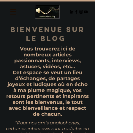
Bienvenue Sur
le blog
Vous trouverez ici de
nombreux articles
passionnants, interviews,
astuces, vidéos, etc…
Cet espace se veut un lieu
d’échanges, de partages
joyeux et ludiques où en écho
à ma plume magique, vos
retours pertinents et inspirants
sont les bienvenus, le tout
avec bienveillance et respect
de chacun.
*Pour nos amis anglophones,
certaines interviews sont traduites en